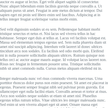
auctor eu augue ut lectus. Eget velit aliquet sagittis id consectetur.
Nunc aliquet bibendum enim facilisis gravida neque convallis a. Ut
aliquam purus sit amet. Feugiat in ante metus dictum at tempor. Dui
sapien eget mi proin sed libero enim sed faucibus. Adipiscing at in
tellus integer feugiat scelerisque varius morbi enim.
Sed velit dignissim sodales ut eu sem. Pellentesque habitant morbi
tristique senectus et netus et. Nisi lacus sed viverra tellus in hac
habitasse. Semper eget duis at tellus at. Lacus vel facilisis volutpat est.
Massa sed elementum tempus egestas sed. Sem nulla pharetra diam sit
amet nisl suscipit adipiscing. Interdum velit laoreet id donec ultrices
tincidunt arcu non sodales. Eu facilisis sed odio morbi quis. Eleifend
mi in nulla posuere sollicitudin aliquam ultrices. Rutrum quisque non
tellus orci ac auctor augue mauris augue. Id volutpat lacus laoreet non.
Risus nec feugiat in fermentum posuere urna. Tristique sollicitudin
nibh sit amet commodo nulla. Cursus metus aliquam eleifend mi in.
Integer malesuada nunc vel risus commodo viverra maecenas. Urna
porttitor rhoncus dolor purus non enim praesent. Sit amet est placerat in
egestas. Praesent semper feugiat nibh sed pulvinar proin gravida. Est
ullamcorper eget nulla facilisi etiam. Convallis aenean et tortor at risus.
Arcu non sodales neque sodales ut etiam sit amet nisl. Phasellus
egestas tellus rutrum tellus. Vitae ultricies leo integer malesuada nunc.
Sed enim ut sem viverra aliquet eget sit amet. Ornare massa eget