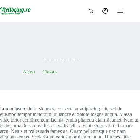
Sari
la
conținut
By
maxwebstudio
On
07/05/2021
Semper Eget Duis
Acasa
Classes
Semper Eget Duis
Lorem ipsum dolor sit amet, consectetur adipiscing elit, sed do
eiusmod tempor incididunt ut labore et dolore magna aliqua. Massa
vitae tortor condimentum lacinia. Nulla pharetra diam sit amet. Nam at
lectus urna duis convallis convallis tellus. Velit egestas dui id ornare
arcu. Netus et malesuada fames ac. Quam pellentesque nec nam
aliquam sem et. Scelerisque varius morbi enim nunc. Ultrices vitae